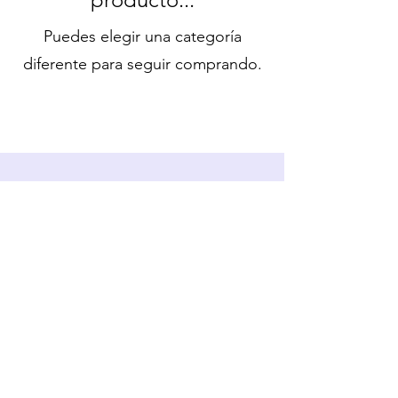
Puedes elegir una categoría
diferente para seguir comprando.
escuelainternacionaldefocusing@gmail.
com
SUSCRÍBETE, TE CONTAMOS COSAS