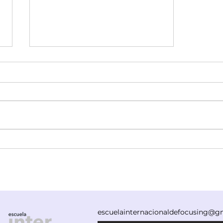
El poder de amar lo que es
escuelainternacionaldefocusing@g