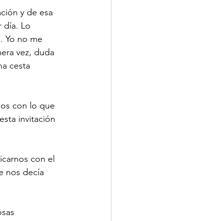
ción y de esa 
 día. Lo 
a. Yo no me 
mera vez, duda 
a cesta 
nos con lo que 
sta invitación 
carnos con el 
e nos decía 
sas 