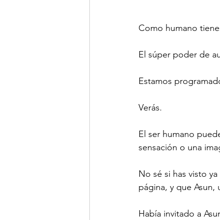
Como humano tienes
El súper poder de au
Estamos programados
Verás.
El ser humano puede
sensación o una imag
No sé si has visto ya 
página, y que Asun, 
Había invitado a Asun