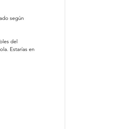
tado según 
bles del 
la. Estarías en 