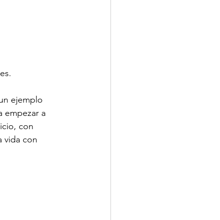
es.
 un ejemplo 
a empezar a 
uicio, con 
a vida con 