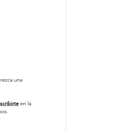
rezca una 
scribirte
 en la 
os. 