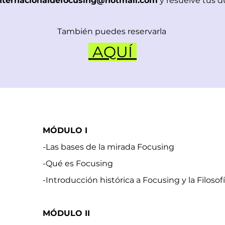
nternacionaldefocusing@hotmail.com
y resuelve tus du
También puedes reservarla
AQUÍ
MÓDULO I
-Las bases de la mirada Focusing
-Qué es Focusing
-Introducción histórica a Focusing y la Filosof
MÓDULO II