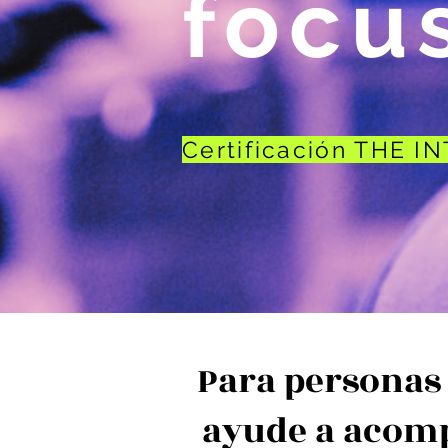
focu
Certificación THE 
Para personas
ayude a acomp