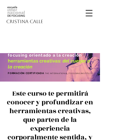
CRISTINA CALLE
focusing
orientado a la creación
herramientas creativas:
del cuerpo a
la creación
FORMACIÓN CERTIFICADA
THE INTERNATIONAL FOCUSING INSTITUTE
Este curso te permitirá
conocer y profundizar en
herramientas creativas,
que parten de la
experiencia
corporalmente sentida, y